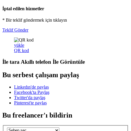
İptal edilen hizmetler
* Bir teklif göndermek için tıklayın
Teklif Gönder
yükle
QR kod
İle tara
Akıllı telefon
İle Görüntüle
Bu serbest çalışanı paylaş
Linkedın'de paylaş
Facebook'ta Paylaş
Twitter'da paylaş
Pinterest'te paylaş
Bu freelancer'ı bildirin