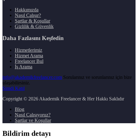
Hakkımızda
Nasıl Çalışır?
Şartlar & Koşullar
Gizlilik & Güvenlik
Daha Fazlasını Keşfedin
Hizmetlerimiz
Hizmet Arama
Freelancer Bul
İş Arama
info@akademikfreelancer.com
Sorularınız ve sorunlarınız için bize
ulaşabilirsiniz.
Şimdi Katıl
Copyright
© 2026 Akademik Freelancer & Her Hakkı Saklıdır
Blog
Nasıl Çalışıyoruz?
Şartlar ve Koşullar
Bildirim detayı