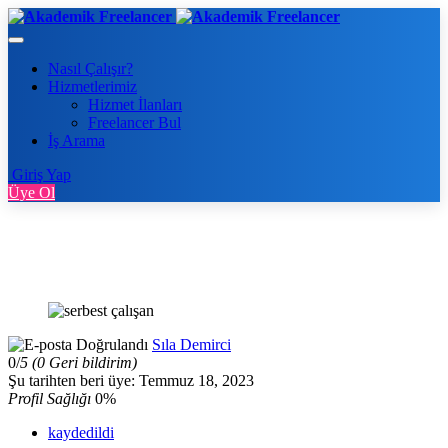
Nasıl Çalışır?
Hizmetlerimiz
Hizmet İlanları
Freelancer Bul
İş Arama
Giriş Yap
Üye Ol
Sıla Demirci
0/
5
(0 Geri bildirim)
Şu tarihten beri üye: Temmuz 18, 2023
Profil Sağlığı
0%
kaydedildi