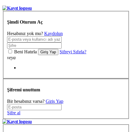
Şimdi Oturum Aç
Hesabınız yok mu?
Kaydolun
Beni Hatırla
Şifreyi Sıfırla?
Giriş Yap
veya
Şifremi unuttum
Bir hesabınız varsa?
Giriş Yap
Şifre al