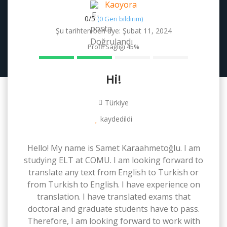
Kaoyora
0/
5
(0 Geri bildirim)
Şu tarihten beri üye: Şubat 11, 2024
Profil Sağlığı
45%
Hi!
Türkiye
kaydedildi
Hello! My name is Samet Karaahmetoğlu. I am
studying ELT at COMU. I am looking forward to
translate any text from English to Turkish or
from Turkish to English. I have experience on
translation. I have translated exams that
doctoral and graduate students have to pass.
Therefore, I am looking forward to work with