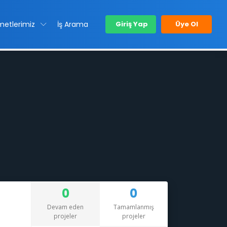
metlerimiz
İş Arama
Giriş Yap
Üye Ol
0
0
Devam eden
Tamamlanmış
projeler
projeler