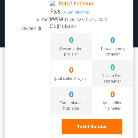
Rahaf Rahmun
0/
5
(0 Geri bildirim)
Şu tarihten beri üye: Kasım 21, 2024
kaydedildi
0
0
Devam eden
Tamamlanmış
projeler
projeler
0
0
Devam Eden
İptal Edilen Projeler
Hizmetler
0
0
Tamamlanan
İptal edilen
hizmetler
hizmetler
Teklif Gönder