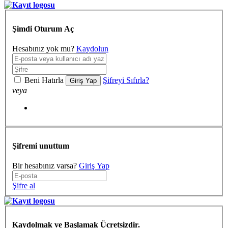
Şimdi Oturum Aç
Hesabınız yok mu?
Kaydolun
Beni Hatırla
Şifreyi Sıfırla?
Giriş Yap
veya
Şifremi unuttum
Bir hesabınız varsa?
Giriş Yap
Şifre al
Kaydolmak ve Başlamak Ücretsizdir.