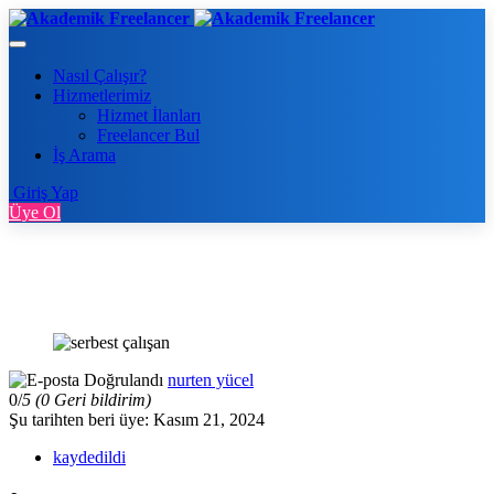
Nasıl Çalışır?
Hizmetlerimiz
Hizmet İlanları
Freelancer Bul
İş Arama
Giriş Yap
Üye Ol
nurten yücel
0/
5
(0 Geri bildirim)
Şu tarihten beri üye: Kasım 21, 2024
kaydedildi