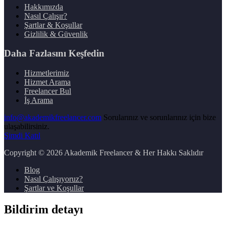
Hakkımızda
Nasıl Çalışır?
Şartlar & Koşullar
Gizlilik & Güvenlik
Daha Fazlasını Keşfedin
Hizmetlerimiz
Hizmet Arama
Freelancer Bul
İş Arama
info@akademikfreelancer.com
Sorularınız ve sorunlarınız için bize
ulaşabilirsiniz.
Şimdi Katıl
Copyright
© 2026 Akademik Freelancer & Her Hakkı Saklıdır
Blog
Nasıl Çalışıyoruz?
Şartlar ve Koşullar
Bildirim detayı