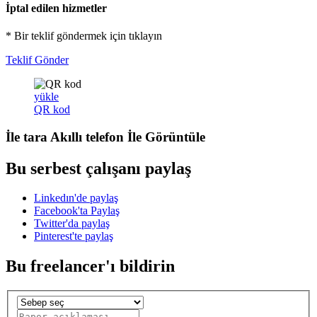
İptal edilen hizmetler
* Bir teklif göndermek için tıklayın
Teklif Gönder
yükle
QR kod
İle tara
Akıllı telefon
İle Görüntüle
Bu serbest çalışanı paylaş
Linkedın'de paylaş
Facebook'ta Paylaş
Twitter'da paylaş
Pinterest'te paylaş
Bu freelancer'ı bildirin