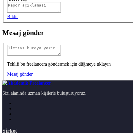
Bildir
Mesaj gönder
Teklifi bu freelancera göndermek için düğmeye tıklayın
Mesaj gönder
Sizi alanında uzman kişilerle buluşturuyoruz.
Şirket