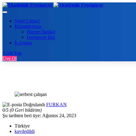
Nasıl Çalışır?
Hizmetlerimiz
Hizmet İlanları
Freelancer Bul
İş Arama
Giriş Yap
Üye Ol
FURKAN
0/
5
(0 Geri bildirim)
Şu tarihten beri üye: Ağustos 24, 2023
Türkiye
kaydedildi