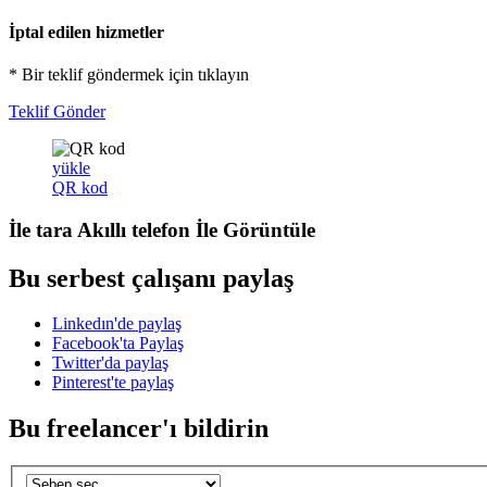
İptal edilen hizmetler
* Bir teklif göndermek için tıklayın
Teklif Gönder
yükle
QR kod
İle tara
Akıllı telefon
İle Görüntüle
Bu serbest çalışanı paylaş
Linkedın'de paylaş
Facebook'ta Paylaş
Twitter'da paylaş
Pinterest'te paylaş
Bu freelancer'ı bildirin