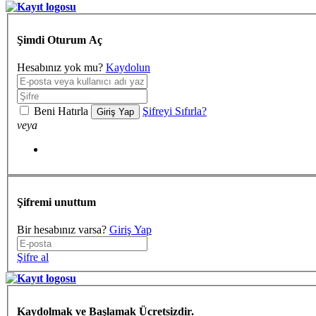
Şimdi Oturum Aç
Hesabınız yok mu?
Kaydolun
Beni Hatırla
Şifreyi Sıfırla?
Giriş Yap
veya
Şifremi unuttum
Bir hesabınız varsa?
Giriş Yap
Şifre al
Kaydolmak ve Başlamak Ücretsizdir.