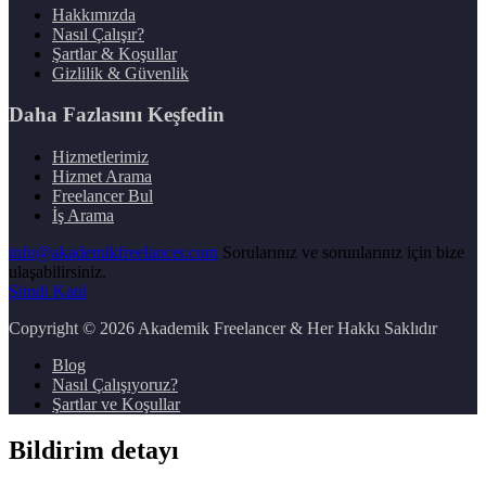
Hakkımızda
Nasıl Çalışır?
Şartlar & Koşullar
Gizlilik & Güvenlik
Daha Fazlasını Keşfedin
Hizmetlerimiz
Hizmet Arama
Freelancer Bul
İş Arama
info@akademikfreelancer.com
Sorularınız ve sorunlarınız için bize
ulaşabilirsiniz.
Şimdi Katıl
Copyright
© 2026 Akademik Freelancer & Her Hakkı Saklıdır
Blog
Nasıl Çalışıyoruz?
Şartlar ve Koşullar
Bildirim detayı