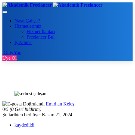
Nasıl Çalışır?
Hizmetlerimiz
Hizmet İlanları
Freelancer Bul
İş Arama
Giriş Yap
Üye Ol
Emirhan Keleş
0/
5
(0 Geri bildirim)
Şu tarihten beri üye: Kasım 21, 2024
kaydedildi