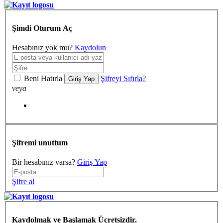
Şimdi Oturum Aç
Hesabınız yok mu?
Kaydolun
Beni Hatırla
Şifreyi Sıfırla?
Giriş Yap
veya
Şifremi unuttum
Bir hesabınız varsa?
Giriş Yap
Şifre al
Kaydolmak ve Başlamak Ücretsizdir.