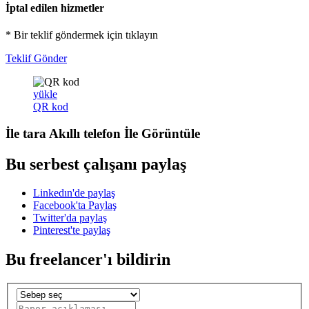
İptal edilen hizmetler
* Bir teklif göndermek için tıklayın
Teklif Gönder
yükle
QR kod
İle tara
Akıllı telefon
İle Görüntüle
Bu serbest çalışanı paylaş
Linkedın'de paylaş
Facebook'ta Paylaş
Twitter'da paylaş
Pinterest'te paylaş
Bu freelancer'ı bildirin