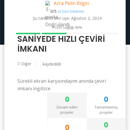
Azra Pelin Bilgin
0/
5
(0 Geri bildirim)
Şu tarihten beri üye: Ağustos 2, 2024
Profil Sağlığı
45%
SANİYEDE HIZLI ÇEVİRİ
İMKANI
Diğer
kaydedildi
Sürekli ekran karşısındayım anında çeviri
imkanı İngilizce
0
0
Devam eden
Tamamlanmış
projeler
projeler
0
0