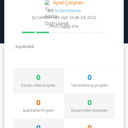
Aysel Çalışkan
0/
5
(0 Geri bildirim)
Şu tarihten beri üye: Ocak 24, 2022
Profil Sağlığı
35%
kaydedildi
0
0
Devam eden projeler
Tamamlanmış projeler
0
0
İptal Edilen Projeler
Devam Eden Hizmetler
0
0