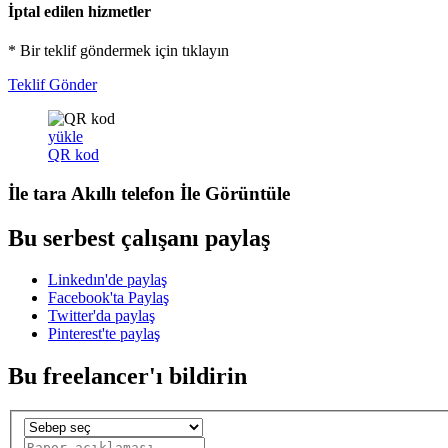
İptal edilen hizmetler
* Bir teklif göndermek için tıklayın
Teklif Gönder
yükle
QR kod
İle tara
Akıllı telefon
İle Görüntüle
Bu serbest çalışanı paylaş
Linkedın'de paylaş
Facebook'ta Paylaş
Twitter'da paylaş
Pinterest'te paylaş
Bu freelancer'ı bildirin