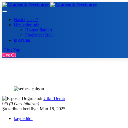
Nasıl Çalışır?
Hizmetlerimiz
Hizmet İlanları
Freelancer Bul
İş Arama
Giriş Yap
Üye Ol
Utku Demir
0/
5
(0 Geri bildirim)
Şu tarihten beri üye: Mart 18, 2025
kaydedildi