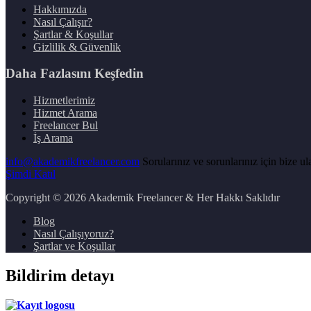
Hakkımızda
Nasıl Çalışır?
Şartlar & Koşullar
Gizlilik & Güvenlik
Daha Fazlasını Keşfedin
Hizmetlerimiz
Hizmet Arama
Freelancer Bul
İş Arama
info@akademikfreelancer.com
Sorularınız ve sorunlarınız için bize ula
Şimdi Katıl
Copyright
© 2026 Akademik Freelancer & Her Hakkı Saklıdır
Blog
Nasıl Çalışıyoruz?
Şartlar ve Koşullar
Bildirim detayı