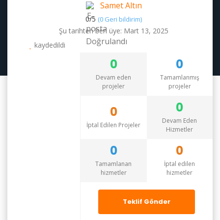
Samet Altın
0/
5
(0 Geri bildirim)
Şu tarihten beri üye: Mart 13, 2025
kaydedildi
0
0
Devam eden
Tamamlanmış
projeler
projeler
0
0
Devam Eden
İptal Edilen Projeler
Hizmetler
0
0
Tamamlanan
İptal edilen
hizmetler
hizmetler
Teklif Gönder