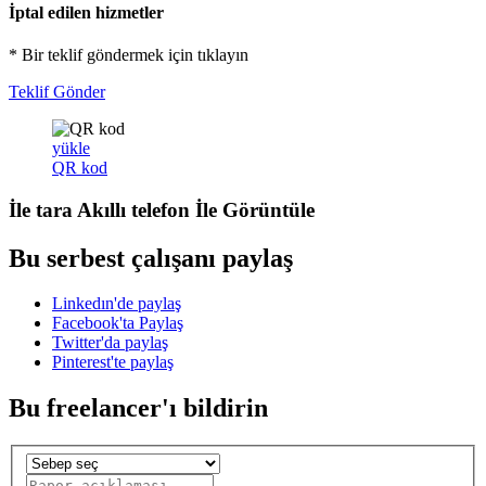
İptal edilen hizmetler
* Bir teklif göndermek için tıklayın
Teklif Gönder
yükle
QR kod
İle tara
Akıllı telefon
İle Görüntüle
Bu serbest çalışanı paylaş
Linkedın'de paylaş
Facebook'ta Paylaş
Twitter'da paylaş
Pinterest'te paylaş
Bu freelancer'ı bildirin