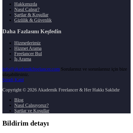
Hakkımızda
Nasıl Çalışır?
Şartlar & Koşullar
Gizlilik & Güvenlik
Daha Fazlasını Keşfedin
Hizmetlerimiz
Hizmet Arama
Freelancer Bul
İş Arama
info@akademikfreelancer.com
Sorularınız ve sorunlarınız için bize
ulaşabilirsiniz.
Şimdi Katıl
Copyright
© 2026 Akademik Freelancer & Her Hakkı Saklıdır
Blog
Nasıl Çalışıyoruz?
Şartlar ve Koşullar
Bildirim detayı