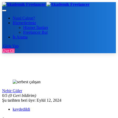
Nasıl Çalışır?
Hizmetlerimiz
Hizmet İlanları
Freelancer Bul
İş Arama
Giriş Yap
Üye Ol
Nehir Güler
0/
5
(0 Geri bildirim)
Şu tarihten beri üye: Eylül 12, 2024
kaydedildi