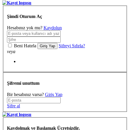
Şimdi Oturum Aç
Hesabınız yok mu?
Kaydolun
Beni Hatırla
Şifreyi Sıfırla?
Giriş Yap
veya
Şifremi unuttum
Bir hesabınız varsa?
Giriş Yap
Şifre al
Kaydolmak ve Başlamak Ücretsizdir.