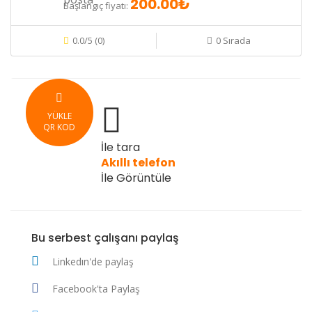
200.00₺
Başlangıç fiyatı:
0.0/5 (0)
0 Sırada
YÜKLE
QR KOD
İle tara
Akıllı telefon
İle Görüntüle
Bu serbest çalışanı paylaş
Linkedın'de paylaş
Facebook'ta Paylaş